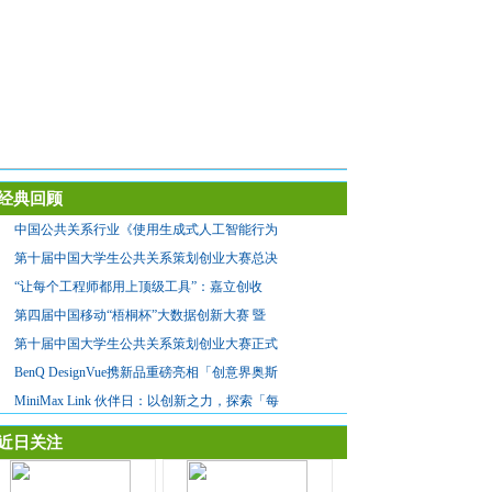
经典回顾
中国公共关系行业《使用生成式人工智能行为
第十届中国大学生公共关系策划创业大赛总决
“让每个工程师都用上顶级工具”：嘉立创收
第四届中国移动“梧桐杯”大数据创新大赛 暨
第十届中国大学生公共关系策划创业大赛正式
BenQ DesignVue携新品重磅亮相「创意界奥斯
MiniMax Link 伙伴日：以创新之力，探索「每
近日关注