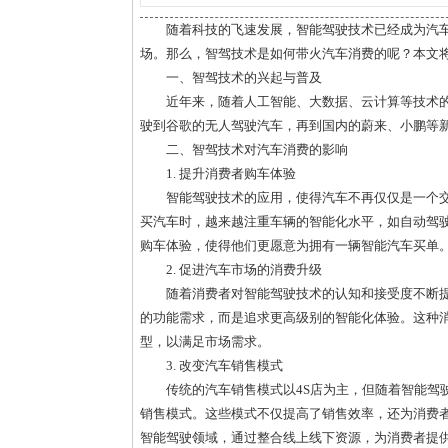
随着科技的飞速发展，智能驾驶技术已经成为汽
场。那么，智驾技术是如何带火汽车消费的呢？本文
一、智驾技术的兴起与普及
近年来，随着人工智能、大数据、云计算等技术
驶到谷歌的无人驾驶汽车，再到国内的蔚来、小鹏等
二、智驾技术对汽车消费的影响
1. 提升消费者购车体验
智能驾驶技术的应用，使得汽车不再仅仅是一个
买汽车时，越来越注重车辆的智能化水平，如自动驾
购车体验，使得他们更愿意为拥有一辆智能汽车买单
2. 促进汽车市场的消费升级
随着消费者对智能驾驶技术的认知和接受度不断
的功能需求，而是追求更高级别的智能化体验。这种
型，以满足市场需求。
3. 改变汽车销售模式
传统的汽车销售模式以4S店为主，但随着智能驾
销售模式。这些模式不仅提高了销售效率，还为消费
智能驾驶领域，通过整合线上线下资源，为消费者提