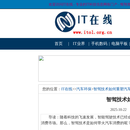
欢迎访问IT在线 - 专业的IT科技信息网络门户 - 惟翔
首页
|
IT业界
|
手机数码
|
电脑平板
|
您的位置：
IT在线
>>
汽车环保
>
智驾技术如何重塑汽
智驾技术
2025-1
导读：随着科技的飞速发展，智能驾驶技术已经成
消费市场。那么，智驾技术是如何带火汽车消费的呢？