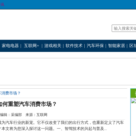
资讯
家电电器
|
互联网+
|
游戏相关
|
软件技术
|
汽车环保
|
智能家居
|
区
车消费市场？
如何重塑汽车消费市场？
0-22 编辑：采编部 来源：互联网
为汽车行业的新宠。它不仅改变了我们的出行方式，也重新定义了汽车
本文将为您深入探讨这一问题。一、智驾技术的兴起与普及...