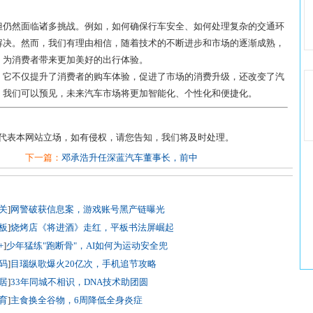
但仍然面临诸多挑战。例如，如何确保行车安全、如何处理复杂的交通环
解决。然而，我们有理由相信，随着技术的不断进步和市场的逐渐成熟，
，为消费者带来更加美好的出行体验。
。它不仅提升了消费者的购车体验，促进了市场的消费升级，还改变了汽
，我们可以预见，未来汽车市场将更加智能化、个性化和便捷化。
不代表本网站立场，如有侵权，请您告知，我们将及时处理。
下一篇：
邓承浩升任深蓝汽车董事长，前中
关
]
网警破获信息案，游戏账号黑产链曝光
板
]
烧烤店《将进酒》走红，平板书法屏崛起
+
]
少年猛练"跑断骨"，AI如何为运动安全兜
码
]
目瑙纵歌爆火20亿次，手机追节攻略
居
]
33年同城不相识，DNA技术助团圆
育
]
主食换全谷物，6周降低全身炎症