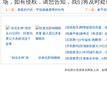
场，如有侵权，请您告知，我们将及时处
上一篇：
熬夜的代价：甲状腺健康警钟长鸣
下一篇：
春节假
[
游戏相关
]
网警破获信息案，
[
电脑平板
]
烧烤店《将进酒》
[
互联网+
]
少年猛练"跑断骨"，
[
手机数码
]
目瑙纵歌爆火20亿
[
智能家居
]
33年同城不相识，
“创业女神”身
饮食也影响睡眠
[
科普教育
]
主食换全谷物，6周
本站部分资源来自网友上传，如