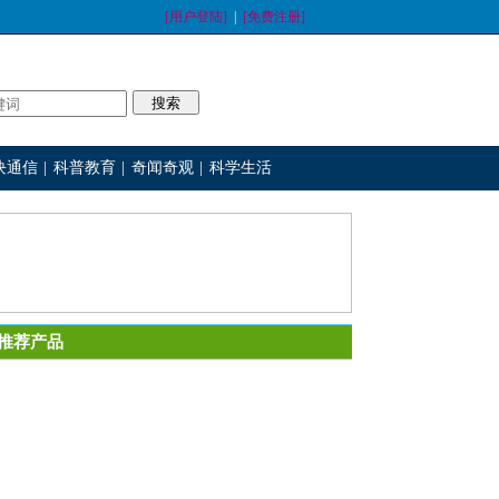
[用户登陆]
|
[免费注册]
块通信
|
科普教育
|
奇闻奇观
|
科学生活
推荐产品