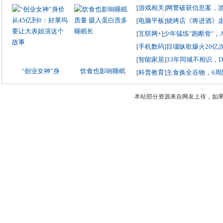
[
游戏相关
]
网警破获信息案，
[
电脑平板
]
烧烤店《将进酒》
[
互联网+
]
少年猛练"跑断骨"，
[
手机数码
]
目瑙纵歌爆火20亿
[
智能家居
]
33年同城不相识，
“创业女神”身
饮食也影响睡眠
[
科普教育
]
主食换全谷物，6周
本站部分资源来自网友上传，如