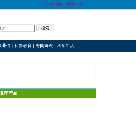
[用户登陆]
|
[免费注册]
块通信
|
科普教育
|
奇闻奇观
|
科学生活
推荐产品