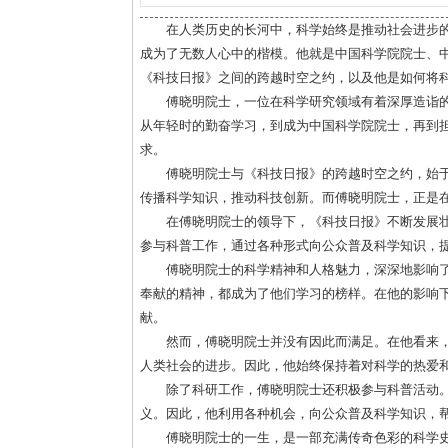
在人类历史的长河中，科学始终是推动社会进步
成为了无数人心中的楷模。他就是中国科学院院士、
《科技日报》之间的跨越时空之约，以及他是如何将
傅晓明院士，一位在科学研究领域有着深厚造诣
从年轻时的勤奋学习，到成为中国科学院院士，再到
求。
傅晓明院士与《科技日报》的跨越时空之约，始于
传播科学知识，推动科技创新。而傅晓明院士，正是
在傅晓明院士的领导下，《科技日报》不断发展
参与科普工作，通过各种形式向公众普及科学知识，
傅晓明院士的科学精神和人格魅力，深深地影响
奉献的精神，都成为了他们学习的榜样。在他的影响
献。
然而，傅晓明院士并没有因此而满足。在他看来
人类社会的进步。因此，他始终保持着对科学的热爱
除了科研工作，傅晓明院士还积极参与科普活动
义。因此，他利用各种机会，向公众普及科学知识，
傅晓明院士的一生，是一部充满传奇色彩的科学