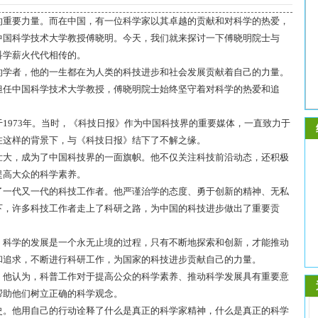
的重要力量。而在中国，有一位科学家以其卓越的贡献和对科学的热爱，
中国科学技术大学教授傅晓明。今天，我们就来探讨一下傅晓明院士与
科学薪火代代相传的。
的学者，他的一生都在为人类的科技进步和社会发展贡献着自己的力量。
担任中国科学技术大学教授，傅晓明院士始终坚守着对科学的热爱和追
1973年。当时，《科技日报》作为中国科技界的重要媒体，一直致力于
在这样的背景下，与《科技日报》结下了不解之缘。
壮大，成为了中国科技界的一面旗帜。他不仅关注科技前沿动态，还积极
提高大众的科学素养。
了一代又一代的科技工作者。他严谨治学的态度、勇于创新的精神、无私
下，许多科技工作者走上了科研之路，为中国的科技进步做出了重要贡
，科学的发展是一个永无止境的过程，只有不断地探索和创新，才能推动
和追求，不断进行科研工作，为国家的科技进步贡献自己的力量。
。他认为，科普工作对于提高公众的科学素养、推动科学发展具有重要意
帮助他们树立正确的科学观念。
史。他用自己的行动诠释了什么是真正的科学家精神，什么是真正的科学