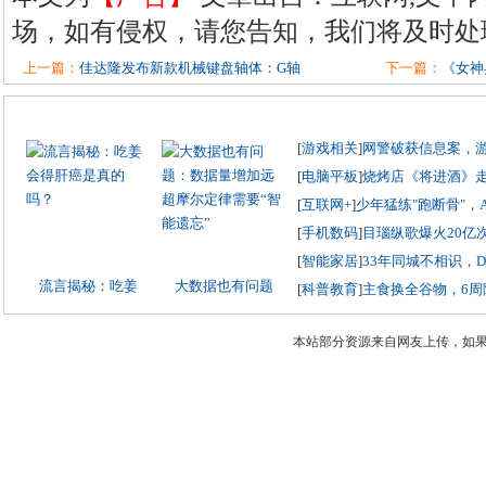
场，如有侵权，请您告知，我们将及时处
上一篇：
佳达隆发布新款机械键盘轴体：G轴
下一篇：
《女神
[
游戏相关
]
网警破获信息案，
[
电脑平板
]
烧烤店《将进酒》
[
互联网+
]
少年猛练"跑断骨"，
[
手机数码
]
目瑙纵歌爆火20亿
[
智能家居
]
33年同城不相识，
流言揭秘：吃姜
大数据也有问题
[
科普教育
]
主食换全谷物，6周
本站部分资源来自网友上传，如