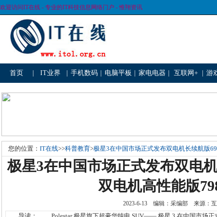
欢迎访问IT在线 - 专业的IT科技信息网络门户 - 惟翔资讯
首页
|
IT业界
|
手机数码
|
电脑平板
|
家电电器
|
互联网+
|
游
您的位置：
IT在线
>>
科普教育
>
极星3在中国市场正式发布双电机长续航版698,
极星3在中国市场正式发布双电机长续
双电机高性能版798
2023-6-13 编辑：采编部 来源
导读： Polestar 极星旗下超豪华纯电 SUV—— 极星 3 在中国