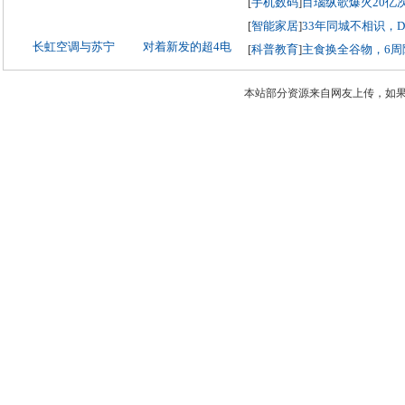
[
手机数码
]
目瑙纵歌爆火20亿
[
智能家居
]
33年同城不相识，
长虹空调与苏宁
对着新发的超4电
[
科普教育
]
主食换全谷物，6周
本站部分资源来自网友上传，如