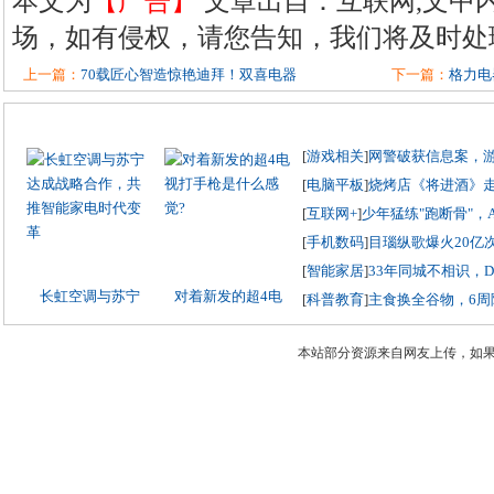
本文为
【广告】
文章出自：互联网,文中
场，如有侵权，请您告知，我们将及时处
上一篇：
70载匠心智造惊艳迪拜！双喜电器
下一篇：
格力电
[
游戏相关
]
网警破获信息案，
[
电脑平板
]
烧烤店《将进酒》
[
互联网+
]
少年猛练"跑断骨"，
[
手机数码
]
目瑙纵歌爆火20亿
[
智能家居
]
33年同城不相识，
长虹空调与苏宁
对着新发的超4电
[
科普教育
]
主食换全谷物，6周
本站部分资源来自网友上传，如