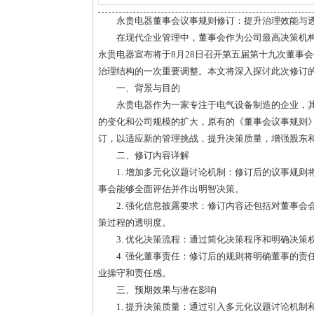
永贵电器董事会议事规则修订：提升治理效能与
在现代企业管理中，董事会作为公司最高决策机
永贵电器宣布将于8月28日召开第五届第十九次董事
治理结构的一次重要调整。本文将深入探讨此次修订
一、背景与目的
永贵电器作为一家专注于电气设备制造的企业，
的变化和公司规模的扩大，原有的《董事会议事规则
订，以适应新的管理挑战，提升决策质量，增强股东
二、修订内容详解
1. 增加多元化议题讨论机制：修订后的议事规
事会能够全面评估并作出明智决策。
2. 强化信息披露要求：修订内容还包括对董事
策过程的透明度。
3. 优化决策流程：通过简化决策程序和明确决
4. 强化董事责任：修订后的规则将明确董事的
业操守和责任感。
三、预期效果与潜在影响
1. 提升决策质量：通过引入多元化议题讨论机