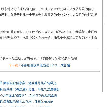
提升股东对公司治理结构的信任，增强投资者对公司未来发展前景的信心。
守的规定，有助于构建一个更加专业和高效的企业文化，为公司的长期发展
前瞻性的重要举措。它不仅反映了公司在治理结构上的自我革新，也展示
我们有理由相信，永贵电器将在未来的市场竞争中展现出更加强大的生命
不代表本网站立场，如有侵权，请您告知，我们将及时处理。
下一篇：
小熊电器盘中涨幅达2.11%，成交额
关
]
网警破获信息案，游戏账号黑产链曝光
板
]
烧烤店《将进酒》走红，平板书法屏崛起
+
]
少年猛练"跑断骨"，AI如何为运动安全兜
码
]
目瑙纵歌爆火20亿次，手机追节攻略