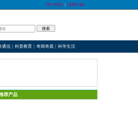
[用户登陆]
|
[免费注册]
块通信
|
科普教育
|
奇闻奇观
|
科学生活
推荐产品