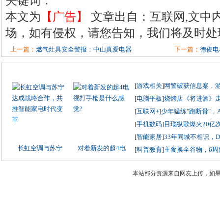
关键词：
本文为
【广告】
文章出自：互联网,文中
场，如有侵权，请您告知，我们将及时处
上一篇：
燃气灶具安全警报：中山真爱电器
下一篇：
德俊电
[
游戏相关
]
网警破获信息案，
[
电脑平板
]
烧烤店《将进酒》
[
互联网+
]
少年猛练"跑断骨"，
[
手机数码
]
目瑙纵歌爆火20亿
[
智能家居
]
33年同城不相识，
长虹空调与苏宁
对着新发的超4电
[
科普教育
]
主食换全谷物，6周
本站部分资源来自网友上传，如