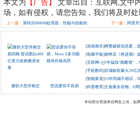
本文为
【广告】
文章出自：互联网,文中
场，如有侵权，请您告知，我们将及时处
上一篇：
英特尔9880H处理器：性能与创新的
下一篇：
阿里开
[
游戏相关
]
网警破获信息案，
[
电脑平板
]
烧烤店《将进酒》
[
互联网+
]
少年猛练"跑断骨"，
[
手机数码
]
目瑙纵歌爆火20亿
[
智能家居
]
33年同城不相识，
微软大型并购交
想说爱你不容易
[
科普教育
]
主食换全谷物，6周
本站部分资源来自网友上传，如