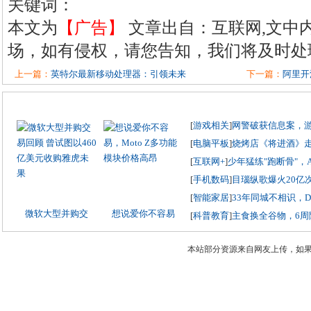
关键词：
本文为
【广告】
文章出自：互联网,文中
场，如有侵权，请您告知，我们将及时处
上一篇：
英特尔最新移动处理器：引领未来
下一篇：
阿里开
[
游戏相关
]
网警破获信息案，
[
电脑平板
]
烧烤店《将进酒》
[
互联网+
]
少年猛练"跑断骨"，
[
手机数码
]
目瑙纵歌爆火20亿
[
智能家居
]
33年同城不相识，
微软大型并购交
想说爱你不容易
[
科普教育
]
主食换全谷物，6周
本站部分资源来自网友上传，如