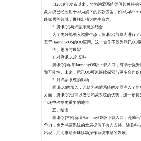
自2019年发布以来，华为鸿蒙系统凭借其独特
蒙系统已经应用于华为旗下的多款设备，如华为Mate 
能家居等领域，展现出强大的生命力。
2. 腾讯QQ与鸿蒙系统的结合
为了更好地融入鸿蒙生态，腾讯QQ与华为进行了深
基于HarmonyOS的QQ应用。这一合作不仅为腾讯
四、思考与展望
1. 对腾讯QQ的影响
腾讯QQ新增HarmonyOS版下载入口，有助于
和可能性。未来，腾讯QQ可以继续探索与更多合作伙
2. 对鸿蒙系统的影响
腾讯QQ的加入，无疑为鸿蒙系统的发展注入了新
方面，腾讯QQ也可以借助鸿蒙系统的优势，进一步
市场中占据更重要的地位。
五、结语
腾讯QQ官网新增HarmonyOS版下载入口，
争力，也为鸿蒙系统的发展提供了有力支持。随着科
出现，共同推动全球移动操作系统市场的发展。