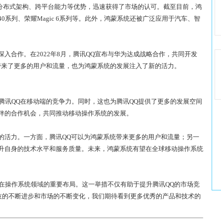
的分布式架构、跨平台能力等优势，迅速获得了市场的认可。截至目前，鸿
40系列、荣耀Magic 6系列等。此外，鸿蒙系统还被广泛应用于汽车、智
入合作。在2022年8月，腾讯QQ宣布与华为达成战略合作，共同开发
QQ带来了更多的用户和流量，也为鸿蒙系统的发展注入了新的活力。
提升腾讯QQ在移动端的竞争力。同时，这也为腾讯QQ提供了更多的发展空间
伴的合作机会，共同推动移动操作系统的发展。
的活力。一方面，腾讯QQ可以为鸿蒙系统带来更多的用户和流量；另一
提升自身的技术水平和服务质量。未来，鸿蒙系统有望在全球移动操作系统
是腾讯在操作系统领域的重要布局。这一举措不仅有助于提升腾讯QQ的市场竞
技的不断进步和市场的不断变化，我们期待看到更多优秀的产品和技术的