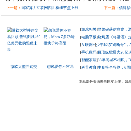
上一篇：
国家算力互联网四川枢纽节点上线
下一篇：
信科移
[
游戏相关
]
网警破获信息案，
[
电脑平板
]
烧烤店《将进酒》
[
互联网+
]
少年猛练"跑断骨"，
[
手机数码
]
目瑙纵歌爆火20亿
[
智能家居
]
33年同城不相识，
微软大型并购交
想说爱你不容易
[
科普教育
]
主食换全谷物，6周
本站部分资源来自网友上传，如