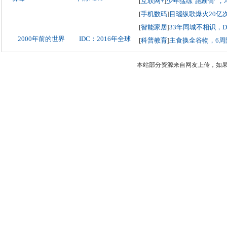
[
互联网+
]
少年猛练"跑断骨"，
[
手机数码
]
目瑙纵歌爆火20亿
[
智能家居
]
33年同城不相识，
2000年前的世界
IDC：2016年全球
[
科普教育
]
主食换全谷物，6周
本站部分资源来自网友上传，如