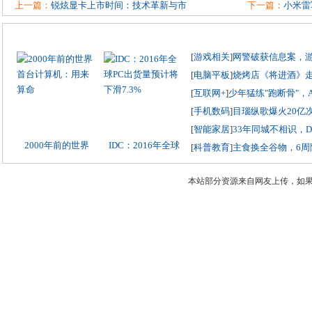
上一篇：
锐炫显卡上市时间：技术革新与市
下一篇：
小米雷
[
游戏相关
]
网警破获信息案，
[
电脑平板
]
烧烤店《将进酒》
[
互联网+
]
少年猛练"跑断骨"，
[
手机数码
]
目瑙纵歌爆火20亿
[
智能家居
]
33年同城不相识，
2000年前的世界
IDC：2016年全球
[
科普教育
]
主食换全谷物，6周
本站部分资源来自网友上传，如