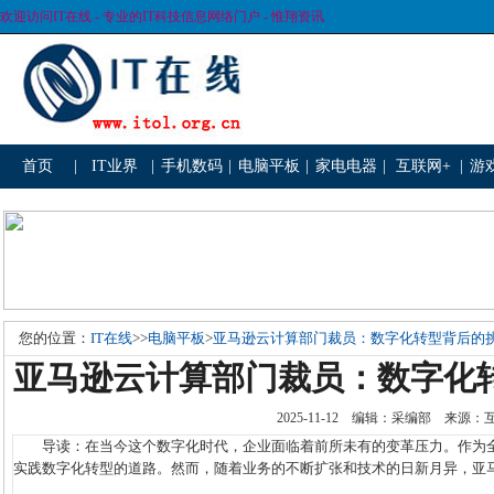
欢迎访问IT在线 - 专业的IT科技信息网络门户 - 惟翔资讯
首页
|
IT业界
|
手机数码
|
电脑平板
|
家电电器
|
互联网+
|
游
您的位置：
IT在线
>>
电脑平板
>
亚马逊云计算部门裁员：数字化转型背后的
亚马逊云计算部门裁员：数字化
2025-11-12 编辑：采编部 来源
导读：在当今这个数字化时代，企业面临着前所未有的变革压力。作为全
实践数字化转型的道路。然而，随着业务的不断扩张和技术的日新月异，亚马逊