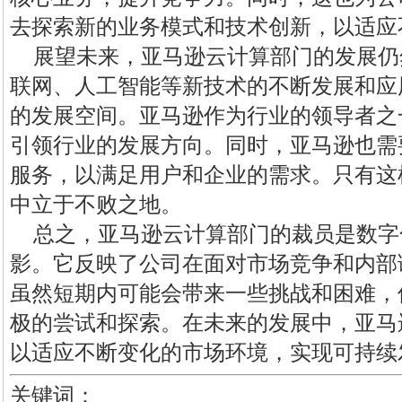
去探索新的业务模式和技术创新，以适应
展望未来，亚马逊云计算部门的发展仍
联网、人工智能等新技术的不断发展和应
的发展空间。亚马逊作为行业的领导者之
引领行业的发展方向。同时，亚马逊也需
服务，以满足用户和企业的需求。只有这
中立于不败之地。
总之，亚马逊云计算部门的裁员是数字
影。它反映了公司在面对市场竞争和内部
虽然短期内可能会带来一些挑战和困难，
极的尝试和探索。在未来的发展中，亚马
以适应不断变化的市场环境，实现可持续
关键词：