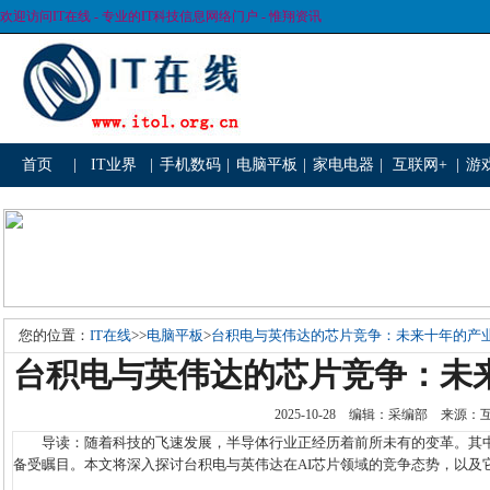
欢迎访问IT在线 - 专业的IT科技信息网络门户 - 惟翔资讯
首页
|
IT业界
|
手机数码
|
电脑平板
|
家电电器
|
互联网+
|
游
您的位置：
IT在线
>>
电脑平板
>
台积电与英伟达的芯片竞争：未来十年的产
台积电与英伟达的芯片竞争：未
2025-10-28 编辑：采编部 来源
导读：随着科技的飞速发展，半导体行业正经历着前所未有的变革。其中
备受瞩目。本文将深入探讨台积电与英伟达在AI芯片领域的竞争态势，以及它