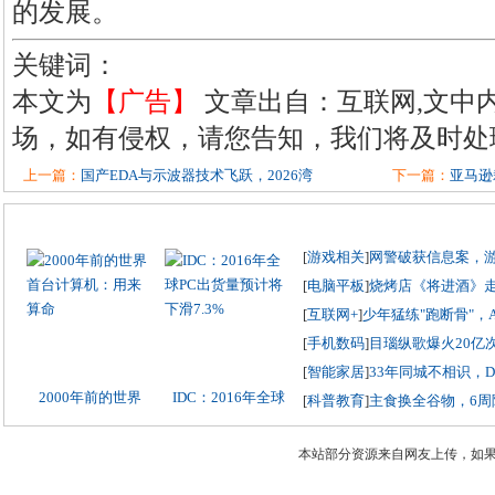
的发展。
关键词：
本文为
【广告】
文章出自：互联网,文中
场，如有侵权，请您告知，我们将及时处
上一篇：
国产EDA与示波器技术飞跃，2026湾
下一篇：
亚马逊
[
游戏相关
]
网警破获信息案，
[
电脑平板
]
烧烤店《将进酒》
[
互联网+
]
少年猛练"跑断骨"，
[
手机数码
]
目瑙纵歌爆火20亿
[
智能家居
]
33年同城不相识，
2000年前的世界
IDC：2016年全球
[
科普教育
]
主食换全谷物，6周
本站部分资源来自网友上传，如