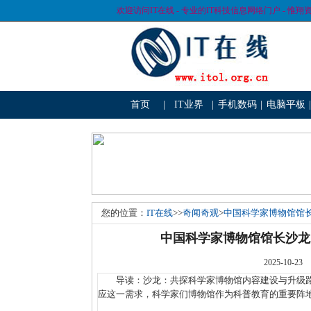
欢迎访问IT在线 - 专业的IT科技信息网络门户 - 惟翔
首页
|
IT业界
|
手机数码
|
电脑平板
|
您的位置：
IT在线
>>
奇闻奇观
>
中国科学家博物馆馆
中国科学家博物馆馆长沙龙
2025-1
导读：沙龙：共探科学家博物馆内容建设与升级路
应这一需求，科学家们博物馆作为科普教育的重要阵地